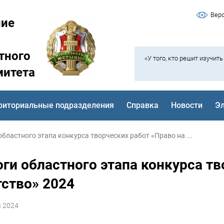
Вер
ние
тного
«У того, кто решит изучит
митета
риториальные подразделения
Справка
Новости
Э
областного этапа конкурса творческих работ «Право на ...
ги областного этапа конкурса тв
тство» 2024
я 2024