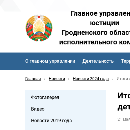
Главное управле
юстиции
Гродненского облас
исполнительного ко
О главном управлении
Деятельность
Тер
Главная
Новости
Новости 2024 года
Итоги 
Ито
Фотогалерея
де
Видео
21 ма
Новости 2019 года