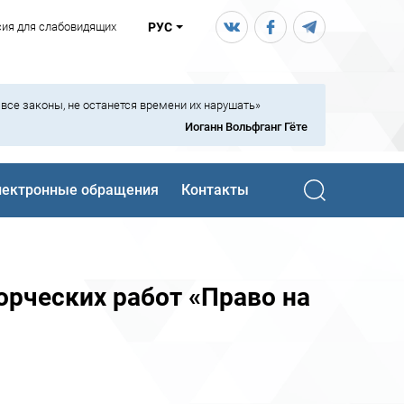
сия для слабовидящих
РУС
ь все законы, не останется времени их нарушать»
Иоганн Вольфганг Гёте
лектронные обращения
Контакты
орческих работ «Право на