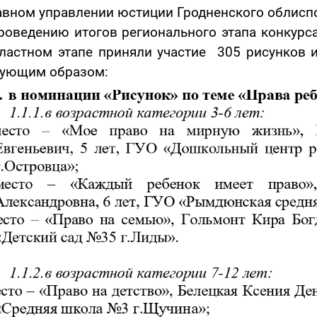
авном управлении юстиции Гродненского облисп
роведению итогов регионального этапа конкурса
ластном этапе приняли участие 305 рисунков 
дующим образом: