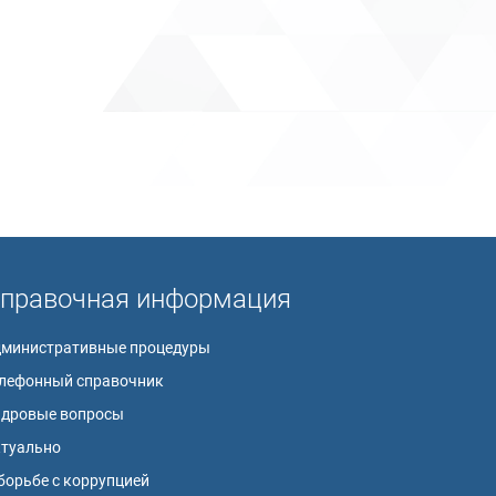
правочная информация
дминистративные процедуры
лефонный справочник
адровые вопросы
ктуально
борьбе с коррупцией