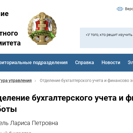
Вер
ние
тного
«У того, кто решит изучит
митета
риториальные подразделения
Справка
Новости
Э
тура управления
Отделение бухгалтерского учета и финансово э
деление бухгалтерского учета и 
боты
ль Лариса Петровна