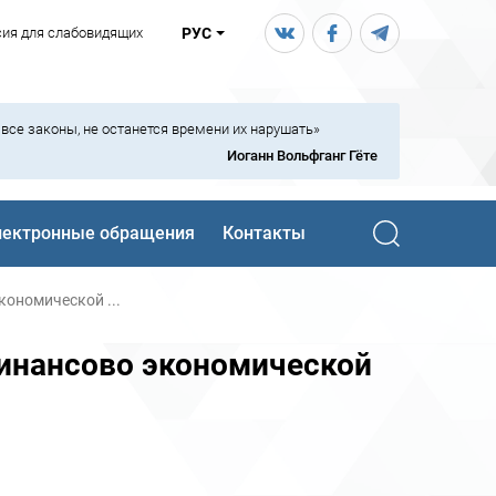
сия для слабовидящих
РУС
ь все законы, не останется времени их нарушать»
Иоганн Вольфганг Гёте
лектронные обращения
Контакты
кономической ...
финансово экономической