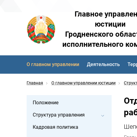
Главное управле
юстиции
Гродненского облас
исполнительного ко
О главном управлении
Деятельность
Тер
Главная
О главном управлении юстиции
Струк
От
Положение
ра
Структура управления
Шепе
Кадровая политика