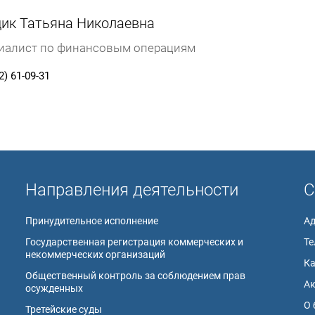
ик Татьяна Николаевна
иалист по финансовым операциям
2) 61-09-31
Направления деятельности
С
Принудительное исполнение
А
Государственная регистрация коммерческих и
Те
некоммерческих организаций
К
Общественный контроль за соблюдением прав
А
осужденных
О 
Третейские суды