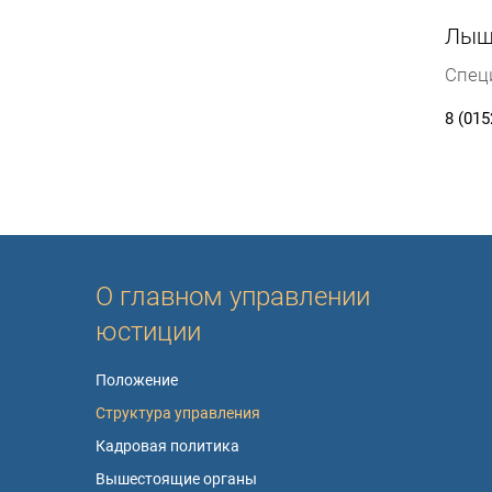
Лыщ
Спец
8 (015
О главном управлении
юстиции
Положение
Структура управления
Кадровая политика
Вышестоящие органы