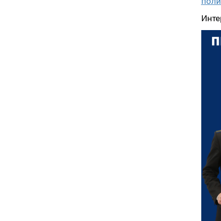
поли
Инте