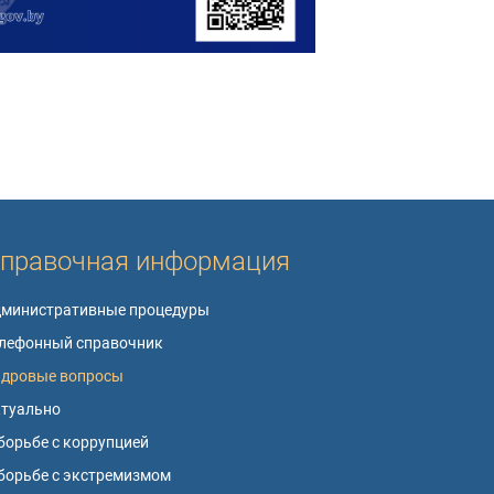
правочная информация
дминистративные процедуры
лефонный справочник
адровые вопросы
ктуально
борьбе с коррупцией
борьбе с экстремизмом