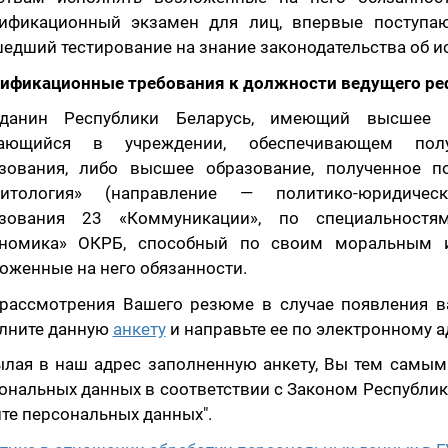
ификационный экзамен для лиц, впервые поступаю
едший тестирование на знание законодательства об и
ификационные требования к должности ведущего ре
жданин Республики Беларусь, имеющий высшее 
чающийся в учреждении, обеспечивающем пол
зования, либо высшее образование, полученное 
литология» (направление — политико-юридическ
азования 23 «Коммуникации», по специальностя
ономика» ОКРБ, способный по своим моральным 
оженные на него обязанности.
рассмотрения Вашего резюме в случае появления в
лните данную
анкету
и направьте ее по электронному 
лая в наш адрес заполненную анкету, Вы тем самым 
ональных данных в соответствии с Законом Республики
те персональных данных".