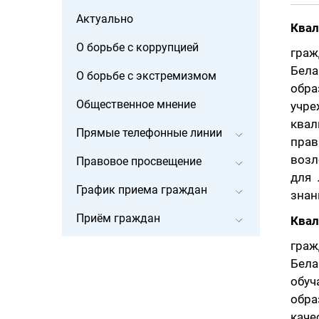
Актуально
Квал
О борьбе с коррупцией
гра
Бела
О борьбе с экстремизмом
обр
Общественное мнение
учре
квал
Прямые телефонные линии
прав
возл
Правовое просвещение
для 
График приема граждан
знан
Приём граждан
Квал
гра
Бела
обу
обра
каче