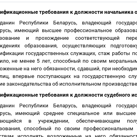
ификационные требования к должности начальника о
жданин Республики Беларусь, владеющий госуда
русь, имеющий высшее профессиональное образов
азование и прохождение соответствующей пере
ждениях образования, осуществляющих подготовк
ификации государственных служащих, стаж работы п
ило, не менее 5 лет, способный по своим моральны
оженные на него обязанности, сдавший, при необход
лиц, впервые поступающих на государственную слу
ие законодательства об исполнительном производстве
ификационные требования к должности судебного ис
жданин Республики Беларусь, владеющий госуда
русь, имеющий среднее специальное или высшее
чающийся в учреждении, обеспечивающем пол
зования, способный по своим профессиональным
ствам исполнять возложенные на него обязанност