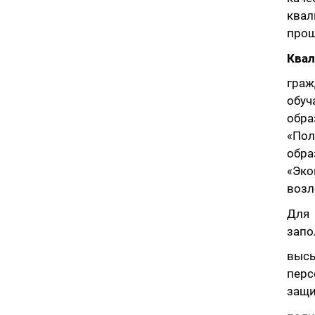
квал
прош
Квал
гра
обу
обра
«По
обр
«Эк
возл
Для 
запо
высы
перс
защи