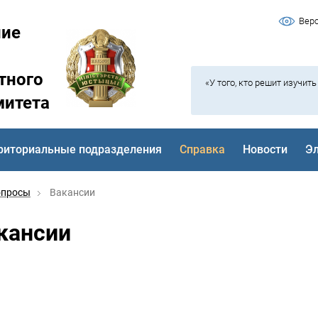
Вер
ние
тного
«У того, кто решит изучит
митета
риториальные подразделения
Справка
Новости
Э
опросы
Вакансии
кансии