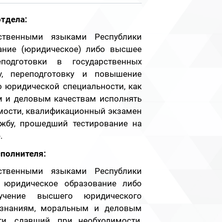
тдела:
рственными языками Республики
ание (юридическое) либо высшее
подготовки в государственных
у, переподготовку и повышение
о юридической специальности, как
м и деловым качествам исполнять
имости, квалификационный экзамен
жбу, прошедший тестирование на
.
полнителя:
рственными языками Республики
 юридическое образование либо
учение высшего юридического
 знаниям, моральным и деловым
и, сдавший, при необходимости,