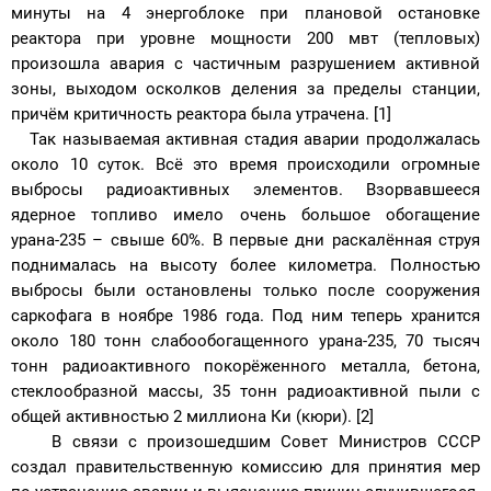
минуты на 4 энергоблоке при плановой остановке
реактора при уровне мощности 200 мвт (тепловых)
произошла авария с частичным разрушением активной
зоны, выходом осколков деления за пределы станции,
причём критичность реактора была утрачена. [1]
Так называемая активная стадия аварии продолжалась
около 10 суток. Всё это время происходили огромные
выбросы радиоактивных элементов. Взорвавшееся
ядерное топливо имело очень большое обогащение
урана-235 – свыше 60%. В первые дни раскалённая струя
поднималась на высоту более километра. Полностью
выбросы были остановлены только после сооружения
саркофага в ноябре 1986 года. Под ним теперь хранится
около 180 тонн слабообогащенного урана-235, 70 тысяч
тонн радиоактивного покорёженного металла, бетона,
стеклообразной массы, 35 тонн радиоактивной пыли с
общей активностью 2 миллиона Ки (кюри). [2]
В связи с произошедшим Совет Министров СССР
создал правительственную комиссию для принятия мер