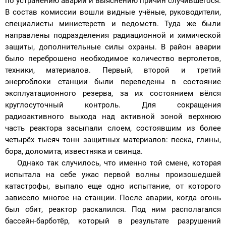
по устранению аварии и выяснению причин случившегося.
В состав комиссии вошли видные учёные, руководители,
специалисты министерств и ведомств. Туда же были
направлены подразделения радиационной и химической
защиты, дополнительные силы охраны. В район аварии
было переброшено необходимое количество вертолетов,
техники, материалов. Первый, второй и третий
энергоблоки станции были переведены в состояние
эксплуатационного резерва, за их состоянием вёлся
круглосуточный контроль. Для сокращения
радиоактивного выхода над активной зоной верхнюю
часть реактора засыпали слоем, состоявшим из более
четырёх тысяч тонн защитных материалов: песка, глины,
бора, доломита, известняка и свинца.
Однако так случилось, что именно той смене, которая
испытала на себе ужас первой волны произошедшей
катастрофы, выпало еще одно испытание, от которого
зависело многое на станции. После аварии, когда огонь
был сбит, реактор раскалился. Под ним располагался
бассейн-барботёр, который в результате разрушений