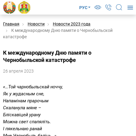
РУС
Главная
Новости
Новости 2023 года
К международному Дню памяти о Чернобыльской
катастрофе
К международному Дню памяти о
Чернобыльской катастрофе
26 апреля 2023
«…Той чарнобыльскай ноччу,
Як у жудасным сне,
Напамінам прарочым
Скаланула мяне –
Бліскавіцей урану
Можна свет спапяліть.
І пякельнаю ранай
Мне Чарнобыль баліць…»