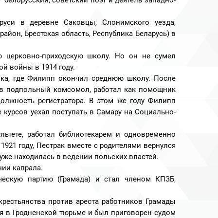
 – белорусский, советский поэт и деятель западно-
руси в деревне Саковцы, Слонимского уезда,
айон, Брестская область, Республика Беларусь) в
ю церковно-приходскую школу. Но он не сумел
й войны в 1914 году.
вка, где Филипп окончил среднюю школу. После
я в подпольный комсомол, работал как помощник
должность регистратора. В этом же году Филипп
е курсов уехал поступать в Самару на Социально-
ьтете, работал библиотекарем и одновременно
1921 году, Пестрак вместе с родителями вернулся
 уже находилась в ведении польских властей.
нии капрала.
ческую партию (Грамада) и стал членом КПЗБ,
крестьянства против ареста работников Грамады
я в Гродненской тюрьме и был приговорен судом