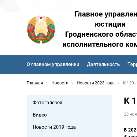
Главное управле
юстиции
Гродненского облас
исполнительного ко
О главном управлении
Деятельность
Тер
Главная
Новости
Новости 2023 года
К 120-
К 
Фотогалерея
28 но
Видео
Новости 2019 года
В 202