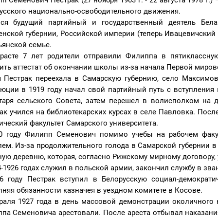
п Семёнович Пестрак (27 ноября 1903 г. - 22 августа 1978 г.)
усского национально-освободительного движения.
ся будущий партийный и государственный деятель Бела
енской губернии, Российской империи (теперь Ивацевичский р
ьянской семье.
расте 7 лет родители отправили Филиппа в пятиклассну
ить аттестат об окончании школы из-за начала Первой мирово
 Пестрак переехала в Самарскую губернию, село Максимо
юции в 1919 году начал свой партийный путь с вступлени
таря сельского Совета, затем перешел в волисполком на 
ак учился на библиотекарских курсах в селе Павловка. Посл
ический факультет Самарского университета.
0 году Филипп Семенович помимо учебы на рабочем факул
лем. Из-за продолжительного голода в Самарской губернии в 
ную деревню, которая, согласно Рижскому мирному договору,
4-1926 годах служил в польской армии, закончил службу в зва
6 году Пестрак вступил в Белорусскую социал-демократи
няя обязанности казначея в уездном комитете в Косове.
раля 1927 года в день массовой демонстрации околичного 
па Семеновича арестовали. После ареста отбывал наказани