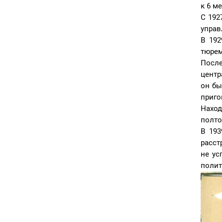
к 6 м
С 192
управ
В 192
тюрем
После
центр
он бы
приго
Наход
полто
В 193
расст
не ус
полит