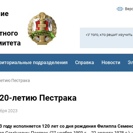
Вер
ние
тного
«У того, кто решит изучит
митета
риториальные подразделения
Справка
Новости
Э
летию Пестрака
120-летию Пестрака
ября 2023
3 году исполняется 120 лет со дня рождения Филиппа Семено