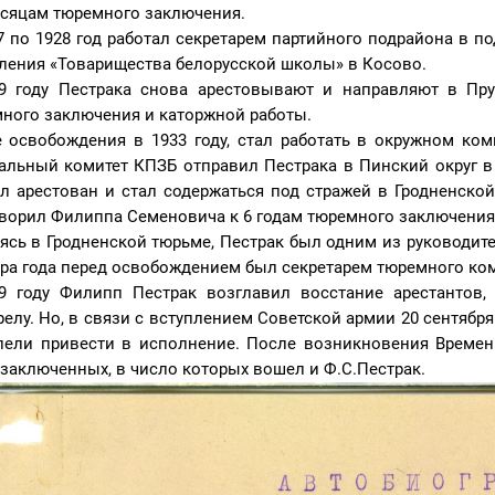
есяцам тюремного заключения.
7 по 1928 год работал секретарем партийного подрайона в п
ления «Товарищества белорусской школы» в Косово.
9 году Пестрака снова арестовывают и направляют в Пру
ного заключения и каторжной работы.
 освобождения в 1933 году, стал работать в окружном ком
альный комитет КПЗБ отправил Пестрака в Пинский округ в 
л арестован и стал содержаться под стражей в Гродненской
ворил Филиппа Семеновича к 6 годам тюремного заключения
ясь в Гродненской тюрьме, Пестрак был одним из руководит
ра года перед освобождением был секретарем тюремного ком
9 году Филипп Пестрак возглавил восстание арестантов,
релу. Но, в связи с вступлением Советской армии 20 сентября
пели привести в исполнение. После возникновения Време
заключенных, в число которых вошел и Ф.С.Пестрак.