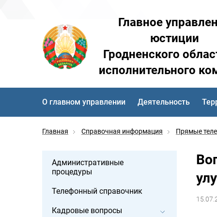
Главное управле
юстиции
Гродненского облас
исполнительного ко
О главном управлении
Деятельность
Тер
Главная
Справочная информация
Прямые тел
Во
Административные
процедуры
ул
Телефонный справочник
15.07.
Кадровые вопросы