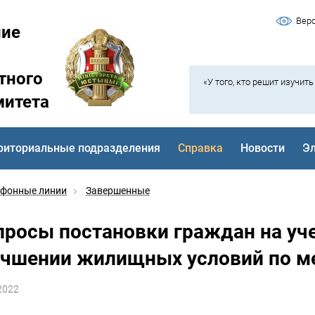
Вер
ние
тного
«У того, кто решит изучит
митета
риториальные подразделения
Справка
Новости
Э
ефонные линии
Завершенные
просы постановки граждан на уч
учшении жилищных условий по м
2022