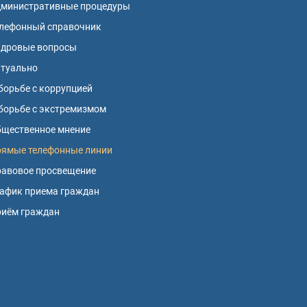
дминистративные процедуры
лефонный справочник
адровые вопросы
ктуально
борьбе с коррупцией
борьбе с экстремизмом
щественное мнение
ямые телефонные линии
авовое просвещение
афик приема граждан
риём граждан