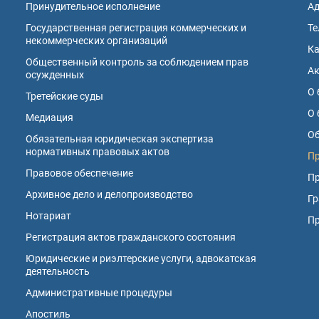
Принудительное исполнение
А
Государственная регистрация коммерческих и
Те
некоммерческих организаций
К
Общественный контроль за соблюдением прав
А
осужденных
О 
Третейские суды
О 
Медиация
Об
Обязательная юридическая экспертиза
нормативных правовых актов
Пр
Правовое обеспечение
Пр
Архивное дело и делопроизводство
Гр
Нотариат
П
Регистрация актов гражданского состояния
Юридические и риэлтерские услуги, адвокатская
деятельность
Административные процедуры
Апостиль