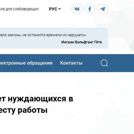
сия для слабовидящих
РУС
ь все законы, не останется времени их нарушать»
Иоганн Вольфганг Гёте
лектронные обращения
Контакты
ет нуждающихся в
есту работы