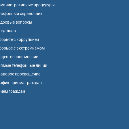
дминистративные процедуры
лефонный справочник
адровые вопросы
ктуально
борьбе с коррупцией
борьбе с экстремизмом
щественное мнение
ямые телефонные линии
авовое просвещение
афик приема граждан
риём граждан