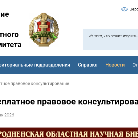
Вер
ние
тного
«У того, кто решит изучит
митета
риториальные подразделения
Справка
Новости
Э
тное правовое консультирование
сплатное правовое консультиров
ня 2026