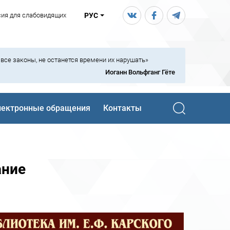
сия для слабовидящих
РУС
ь все законы, не останется времени их нарушать»
Иоганн Вольфганг Гёте
лектронные обращения
Контакты
ание