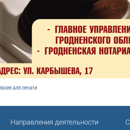
ерсия для печати
Направления деятельности
С