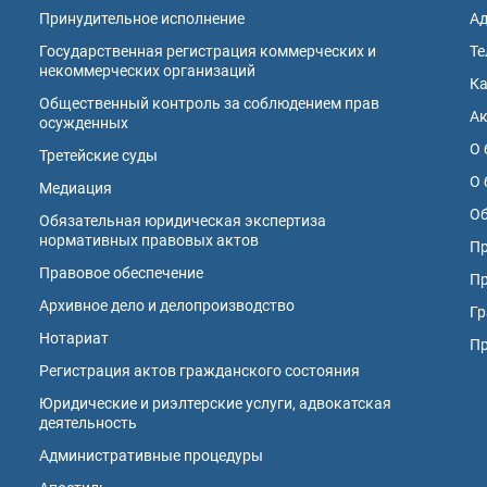
Принудительное исполнение
А
Государственная регистрация коммерческих и
Те
некоммерческих организаций
К
Общественный контроль за соблюдением прав
А
осужденных
О 
Третейские суды
О 
Медиация
Об
Обязательная юридическая экспертиза
нормативных правовых актов
Пр
Правовое обеспечение
Пр
Архивное дело и делопроизводство
Гр
Нотариат
П
Регистрация актов гражданского состояния
Юридические и риэлтерские услуги, адвокатская
деятельность
Административные процедуры