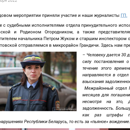
ября 2022
довом мероприятии приняли участие и наши журналисты
ГП.
е с судебными исполнителями отдела принудительного испол
вской и Родионом Огородником, а также представител
тителем начальника Петром Жуком и старшим инспектором 
товской отправляемся в микрорайон Грандичи. Здесь нам пре
– Человеку дается 30 
силу постановления о
течение этого време
направляются в отдел
взыскания задолженнос
Межрайонный отдел Г
месяцев для погашени
несмотря на это, 
задолженность. Больш
как раз штрафы по
нарушениях Республики Беларусь, то есть за «пьяное» вождение