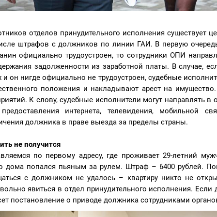
отников отделов принудительного исполнения существует ц
исле штрафов с должников по линии ГАИ. В первую очеред
анин официально трудоустроен, то сотрудники ОПИ направ
держания задолженности из заработной платы. В случае, ес
х и он нигде официально не трудоустроен, судебные исполни
ственного положения и накладывают арест на имущество.
риятий. К слову, судебные исполнители могут направлять в 
предоставления интернета, телевидения, мобильной св
ичения должника в праве выезда за пределы страны.
ить не получится
вляемся по первому адресу, где проживает 29-летний мужч
о дома попался пьяным за рулем. Штраф – 6400 рублей. По
аться с должником не удалось – квартиру никто не откры
вольно явиться в отдел принудительного исполнения. Если 
ет постановление о приводе должника сотрудниками органов