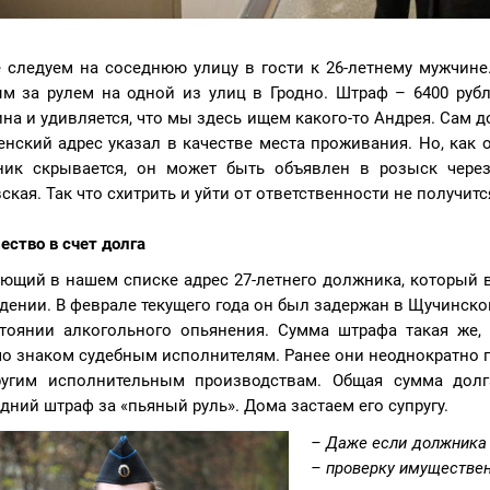
 следуем на соседнюю улицу в гости к 26-летнему мужчине.
м за рулем на одной из улиц в Гродно. Штраф – 6400 руб
на и удивляется, что мы здесь ищем какого-то Андрея. Сам 
енский адрес указал в качестве места проживания. Но, как о
ик скрывается, он может быть объявлен в розыск через
ская. Так что схитрить и уйти от ответственности не получитс
ство в счет долга
ющий в нашем списке адрес 27-летнего должника, который 
дении. В феврале текущего года он был задержан в Щучинск
тоянии алкогольного опьянения. Сумма штрафа такая же,
о знаком судебным исполнителям. Ранее они неоднократно 
угим исполнительным производствам. Общая сумма долга
дний штраф за «пьяный руль». Дома застаем его супругу.
– Даже если должника 
– проверку имуществен