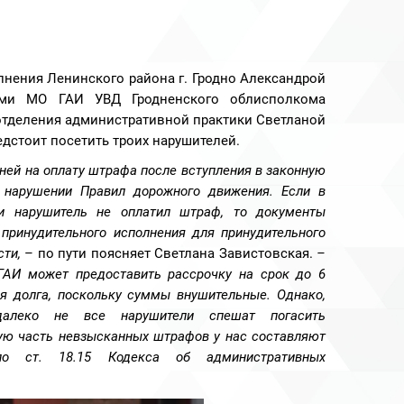
нения Ленинского района г. Гродно Александрой
ями МО ГАИ УВД Гродненского облисполкома
отделения административной практики Светланой
дстоит посетить троих нарушителей.
дней на оплату штрафа после вступления в законную
 нарушении Правил дорожного движения. Если в
ни нарушитель не оплатил штраф, то документы
 принудительного исполнения для принудительного
ти,
– по пути поясняет Светлана Завистовская.
–
АИ может предоставить рассрочку на срок до 6
я долга, поскольку суммы внушительные. Однако,
далеко не все нарушители спешат погасить
ую часть невзысканных штрафов у нас составляют
 ст. 18.15 Кодекса об административных
.