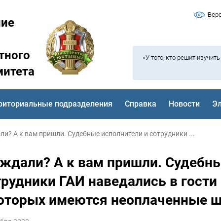
Вер
ние
тного
«У того, кто решит изучит
митета
риториальные подразделения
Справка
Новости
Э
ли? А к вам пришли. Судебные исполнители и сотрудники ...
 ждали? А к вам пришли. Судебны
трудники ГАИ наведались в гост
которых имеются неоплаченные шт