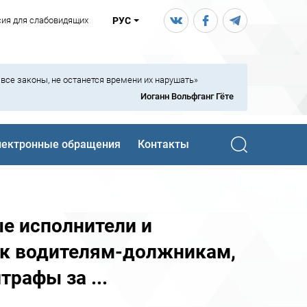
сия для слабовидящих
РУС
ь все законы, не останется времени их нарушать»
Иоганн Вольфганг Гёте
лектронные обращения
Контакты
е исполнители и
и к водителям-должникам,
рафы за ...