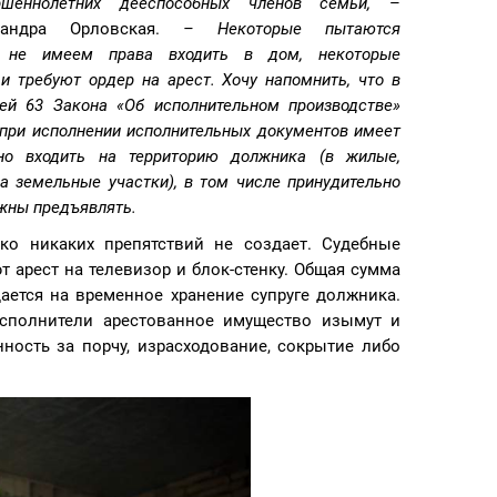
ршеннолетних дееспособных членов семьи,
–
ксандра Орловская.
– Некоторые пытаются
 не имеем права входить в дом, некоторые
и требуют ордер на арест. Хочу напомнить, что в
ьей 63 Закона «Об исполнительном производстве»
 при исполнении исполнительных документов имеет
нно входить на территорию должника (в жилые,
а земельные участки), в том числе принудительно
жны предъявлять.
ако никаких препятствий не создает. Судебные
арест на телевизор и блок-стенку. Общая сумма
ается на временное хранение супруге должника.
исполнители арестованное имущество изымут и
ность за порчу, израсходование, сокрытие либо