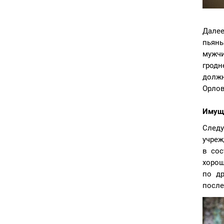
Далее
пьяны
мужчи
гродн
должн
Орлов
Имуще
Следу
учреж
в сос
хорош
по др
после