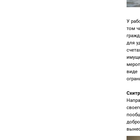
У раб
том ч
гражд
для у
счета
имуще
мероп
виде 
огран
Схитр
Напра
своег
пообщ
добро
вынес