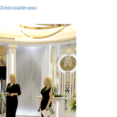
5-letie-sluzhby-zags/