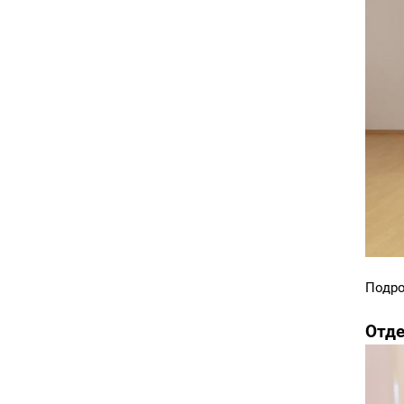
Подро
Отде