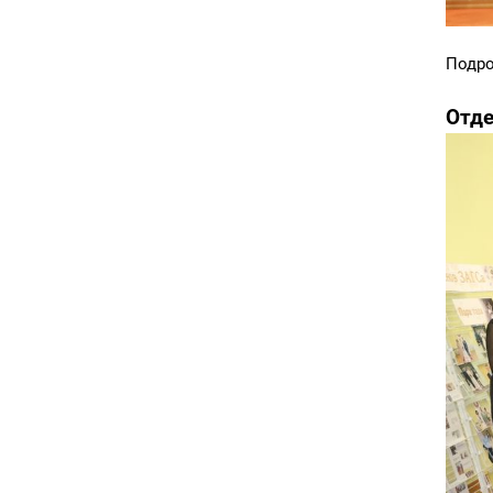
Подро
Отде