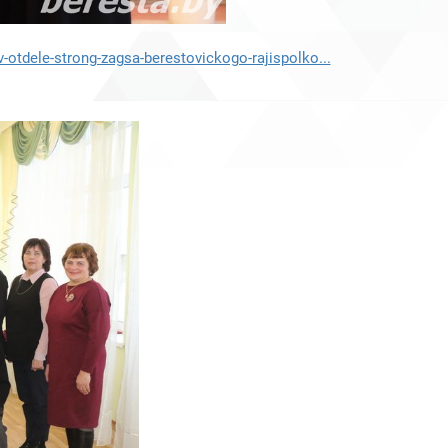
-otdele-strong-zagsa-berestovickogo-rajispolko...