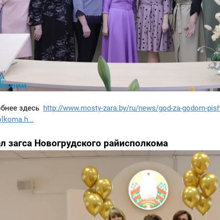
обнее здесь
http://www.mosty-zara.by/ru/news/god-za-godom-pish
olkoma.h...
л загса Новогрудского райисполкома