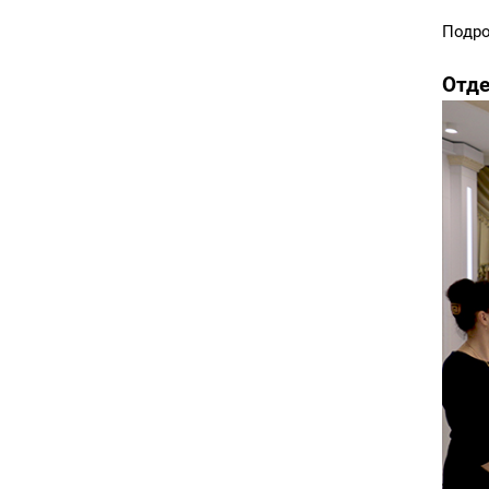
Подро
Отде