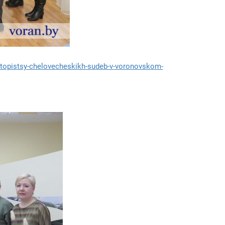
etopistsy-chelovecheskikh-sudeb-v-voronovskom-