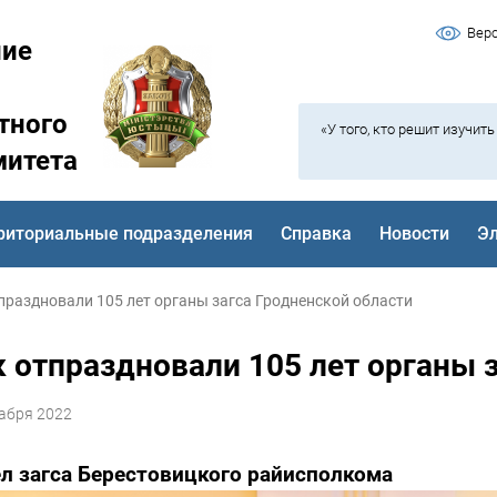
Вер
ние
тного
«У того, кто решит изучит
митета
риториальные подразделения
Справка
Новости
Э
праздновали 105 лет органы загса Гродненской области
к отпраздновали 105 лет органы 
абря 2022
л загса Берестовицкого райисполкома