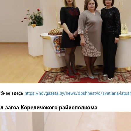
бнее здесь
https://novgazeta.by/news/obshhestvo/svetlana-latushko
л загса Кореличского райисполкома