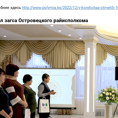
бнее здесь
http://www.polymia.by/2022/12/v-korelichax-otmetili-10
л загса Островецкого райисполкома