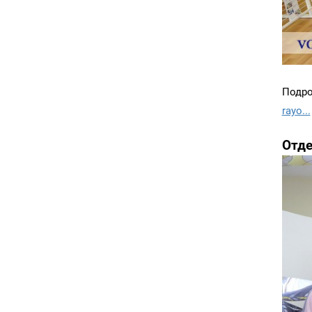
Подро
rayo...
Отде