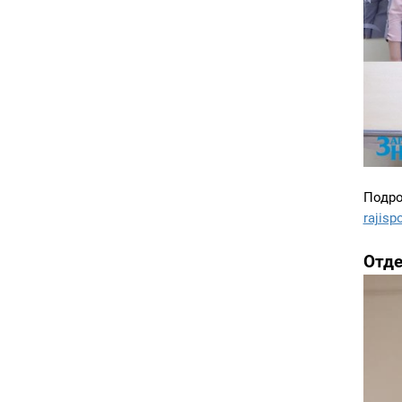
Подр
rajisp
Отде