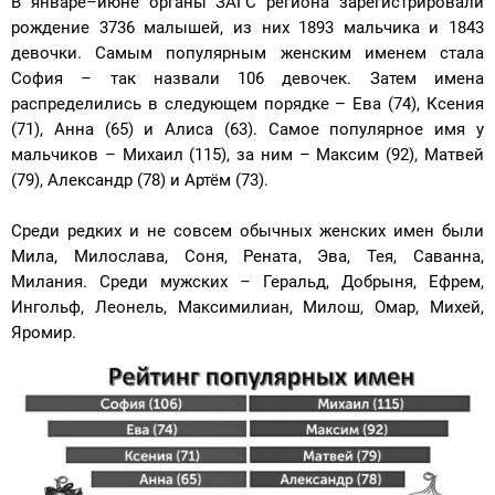
В январе–июне органы ЗАГС региона зарегистрировали
рождение 3736 малышей, из них 1893 мальчика и 1843
девочки. Самым популярным женским именем стала
София – так назвали 106 девочек. Затем имена
распределились в следующем порядке – Ева (74), Ксения
(71), Анна (65) и Алиса (63). Самое популярное имя у
мальчиков – Михаил (115), за ним – Максим (92), Матвей
(79), Александр (78) и Артём (73).
Среди редких и не совсем обычных женских имен были
Мила, Милослава, Соня, Рената, Эва, Тея, Саванна,
Милания. Среди мужских – Геральд, Добрыня, Ефрем,
Ингольф, Леонель, Максимилиан, Милош, Омар, Михей,
Яромир.