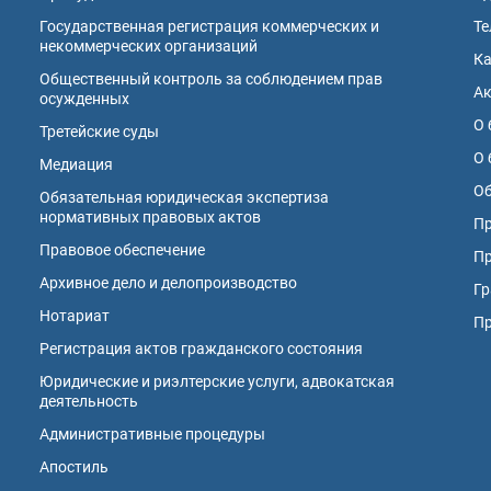
Государственная регистрация коммерческих и
Те
некоммерческих организаций
К
Общественный контроль за соблюдением прав
А
осужденных
О 
Третейские суды
О 
Медиация
Об
Обязательная юридическая экспертиза
нормативных правовых актов
Пр
Правовое обеспечение
Пр
Архивное дело и делопроизводство
Гр
Нотариат
П
Регистрация актов гражданского состояния
Юридические и риэлтерские услуги, адвокатская
деятельность
Административные процедуры
Апостиль