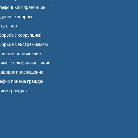
лефонный справочник
адровые вопросы
ктуально
борьбе с коррупцией
борьбе с экстремизмом
щественное мнение
ямые телефонные линии
авовое просвещение
афик приема граждан
риём граждан