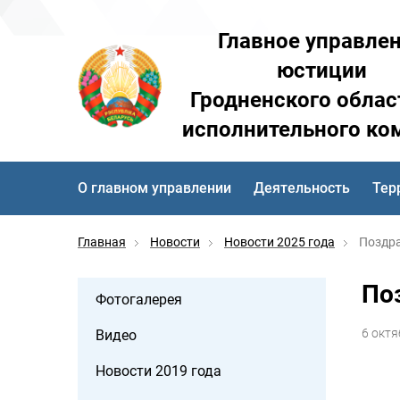
Главное управле
юстиции
Гродненского облас
исполнительного ко
О главном управлении
Деятельность
Тер
Главная
Новости
Новости 2025 года
Поздра
По
Фотогалерея
6 октя
Видео
Новости 2019 года