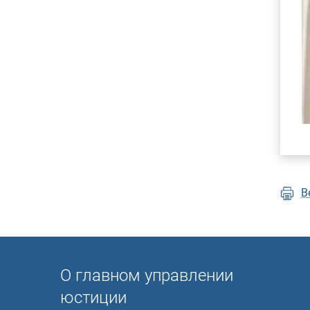
В
О главном управлении
юстиции