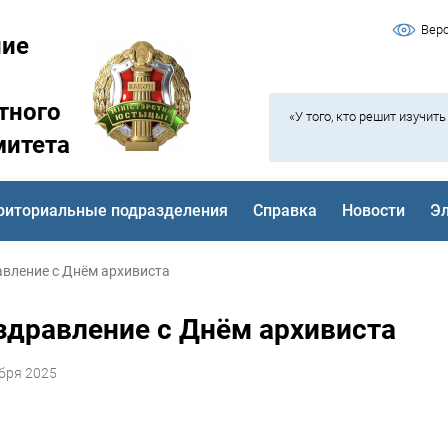
Вер
ние
тного
«У того, кто решит изучит
митета
риториальные подразделения
Справка
Новости
Э
вление с Днём архивиста
здравление с Днём архивиста
бря 2025