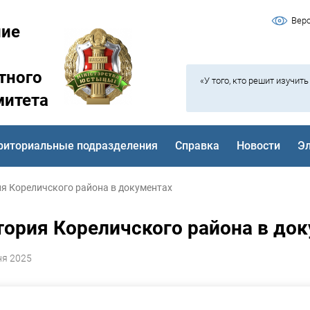
Вер
ние
тного
«У того, кто решит изучит
митета
риториальные подразделения
Справка
Новости
Э
я Кореличского района в документах
тория Кореличского района в до
ня 2025