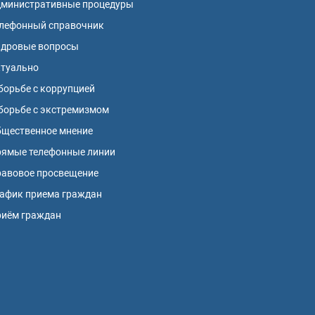
дминистративные процедуры
лефонный справочник
адровые вопросы
ктуально
борьбе с коррупцией
борьбе с экстремизмом
щественное мнение
ямые телефонные линии
авовое просвещение
афик приема граждан
риём граждан