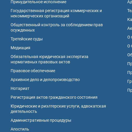
Принудительное исполнение
А
Государственная регистрация коммерческих и
Те
некоммерческих организаций
К
Общественный контроль за соблюдением прав
А
осужденных
О 
Третейские суды
О 
Медиация
Об
Обязательная юридическая экспертиза
нормативных правовых актов
Пр
Правовое обеспечение
Пр
Архивное дело и делопроизводство
Гр
Нотариат
П
Регистрация актов гражданского состояния
Юридические и риэлтерские услуги, адвокатская
деятельность
Административные процедуры
Апостиль