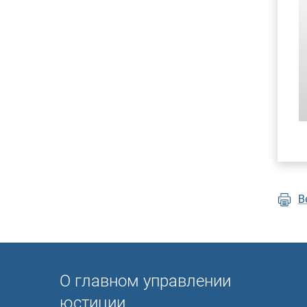
В
О главном управлении
юстиции