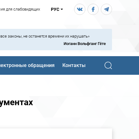
сия для слабовидящих
РУС
ь все законы, не останется времени их нарушать»
Иоганн Вольфганг Гёте
лектронные обращения
Контакты
кументах