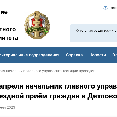
Вер
ние
тного
«У того, кто решит изучит
митета
риториальные подразделения
Справка
Новости
Э
еля начальник главного управления юстиции проведет ...
 апреля начальник главного упра
ездной приём граждан в Дятлов
еля 2023