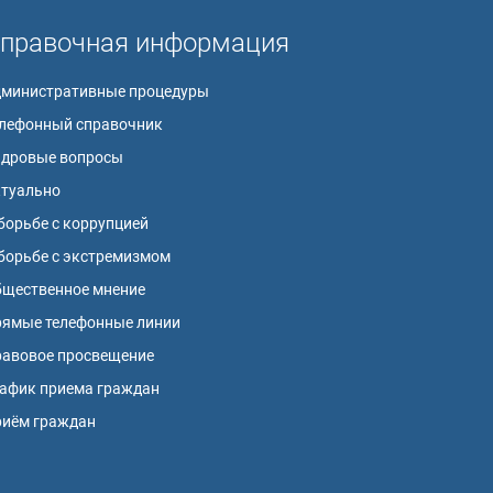
правочная информация
дминистративные процедуры
лефонный справочник
адровые вопросы
ктуально
борьбе с коррупцией
борьбе с экстремизмом
щественное мнение
ямые телефонные линии
авовое просвещение
афик приема граждан
риём граждан