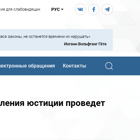
сия для слабовидящих
РУС
ь все законы, не останется времени их нарушать»
Иоганн Вольфганг Гёте
лектронные обращения
Контакты
вления юстиции проведет
о