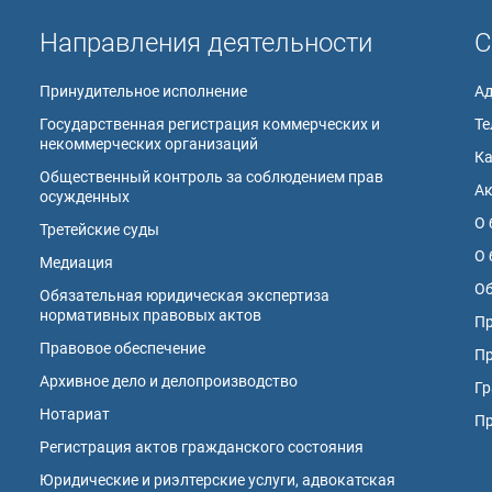
Направления деятельности
С
Принудительное исполнение
А
Государственная регистрация коммерческих и
Те
некоммерческих организаций
К
Общественный контроль за соблюдением прав
А
осужденных
О 
Третейские суды
О 
Медиация
Об
Обязательная юридическая экспертиза
нормативных правовых актов
Пр
Правовое обеспечение
Пр
Архивное дело и делопроизводство
Гр
Нотариат
П
Регистрация актов гражданского состояния
Юридические и риэлтерские услуги, адвокатская