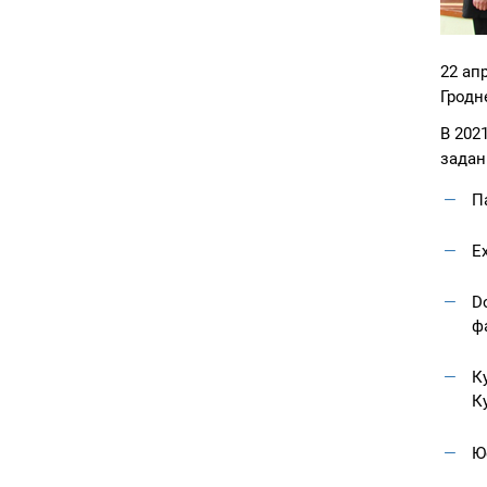
22 ап
Гродн
В 202
задан
П
E
D
ф
К
К
Ю