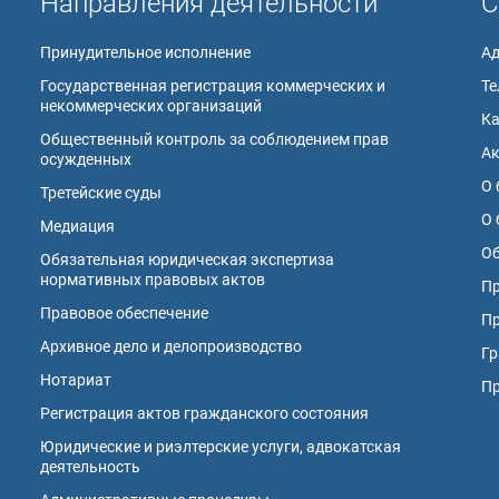
Направления деятельности
С
Принудительное исполнение
А
Государственная регистрация коммерческих и
Те
некоммерческих организаций
К
Общественный контроль за соблюдением прав
А
осужденных
О 
Третейские суды
О 
Медиация
Об
Обязательная юридическая экспертиза
нормативных правовых актов
Пр
Правовое обеспечение
Пр
Архивное дело и делопроизводство
Гр
Нотариат
П
Регистрация актов гражданского состояния
Юридические и риэлтерские услуги, адвокатская
деятельность