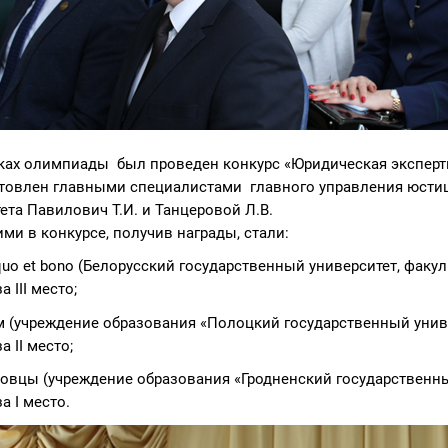
ках олимпиады был проведен конкурс «Юридическая эксперти
товлен главными специалистами главного управления юстиц
ета Павилович Т.И. и Танцеровой Л.В.
ми в конкурсе, получив награды, стали:
quo et bono (Белорусский государственный университет, фак
а III место;
 (учреждение образования «Полоцкий государственный униве
а II место;
овцы (учреждение образования «Гродненский государственны
а I место.