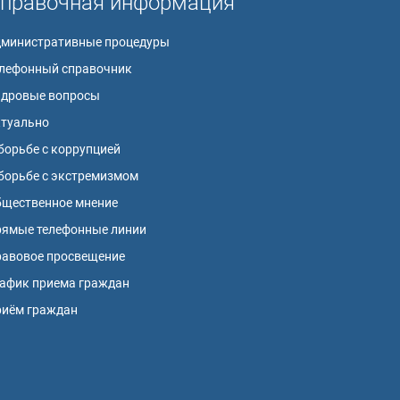
правочная информация
дминистративные процедуры
лефонный справочник
адровые вопросы
ктуально
борьбе с коррупцией
борьбе с экстремизмом
щественное мнение
ямые телефонные линии
авовое просвещение
афик приема граждан
риём граждан