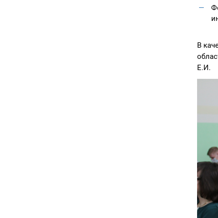
Ф
и
В кач
облас
Е.И.