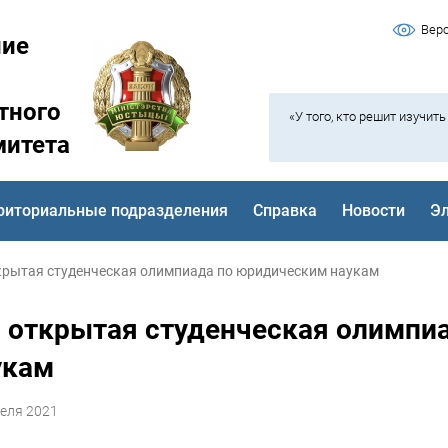
Вер
ние
тного
«У того, кто решит изучит
митета
риториальные подразделения
Справка
Новости
Э
крытая студенческая олимпиада по юридическим наукам
I открытая студенческая олимпи
укам
еля 2021