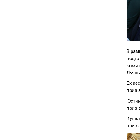
В рам
подго
комит
Лучши
Ex ae
приз з
Юстим
приз з
Купал
приз з