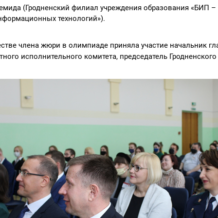
емида (Гродненский филиал учреждения образования «БИП – 
нформационных технологий»).
естве члена жюри в олимпиаде приняла участие начальник г
тного исполнительного комитета, председатель Гродненског