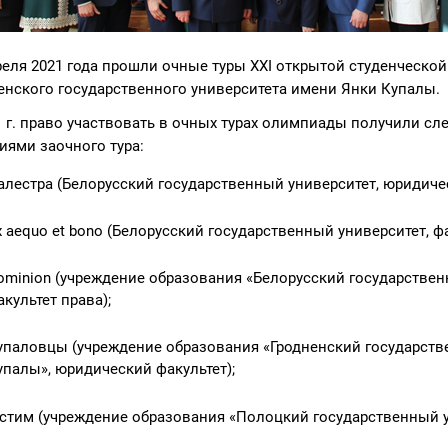
реля 2021 года прошли очные туры XXI открытой студенческ
енского государственного университета имени Янки Купалы.
1 г. право участвовать в очных турах олимпиады получили 
иями заочного тура:
алестра (Белорусский государственный университет, юридичес
x aequo et bono (Белорусский государственный университет, 
ominion (учреждение образования «Белорусский государствен
акультет права);
упаловцы (учреждение образования «Гродненский государств
упалы», юридический факультет);
стим (учреждение образования «Полоцкий государственный ун