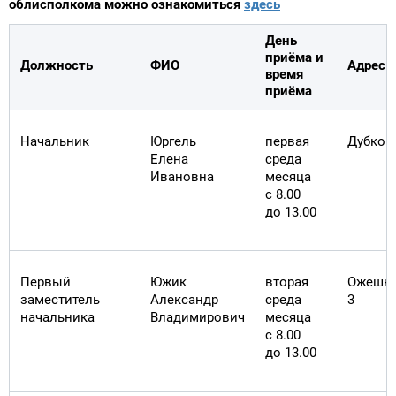
облисполкома можно ознакомиться
здесь
День
приёма и
Должность
ФИО
Адрес
время
приёма
Начальник
Юргель
первая
Дубко 
Елена
среда
Ивановна
месяца
с 8.00
до 13.00
х
Первый
Южик
вторая
Ожешк
заместитель
Александр
среда
3
начальника
Владимирович
месяца
с 8.00
до 13.00
я