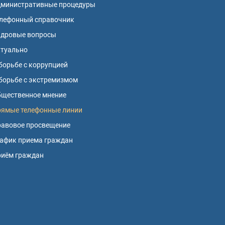
дминистративные процедуры
лефонный справочник
адровые вопросы
ктуально
борьбе с коррупцией
борьбе с экстремизмом
щественное мнение
ямые телефонные линии
авовое просвещение
афик приема граждан
риём граждан