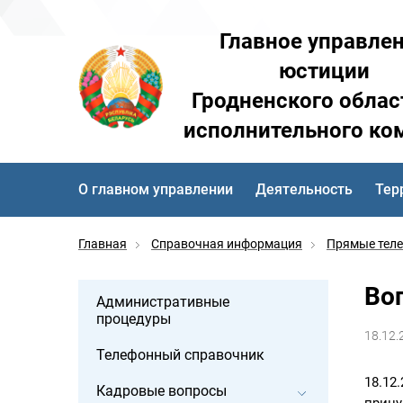
Главное управле
юстиции
Гродненского облас
исполнительного ко
О главном управлении
Деятельность
Тер
Главная
Справочная информация
Прямые тел
Во
Административные
процедуры
18.12.
Телефонный справочник
18.12
Кадровые вопросы