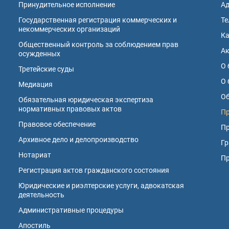
Принудительное исполнение
А
Государственная регистрация коммерческих и
Те
некоммерческих организаций
К
Общественный контроль за соблюдением прав
А
осужденных
О 
Третейские суды
О 
Медиация
Об
Обязательная юридическая экспертиза
нормативных правовых актов
Пр
Правовое обеспечение
Пр
Архивное дело и делопроизводство
Гр
Нотариат
П
Регистрация актов гражданского состояния
Юридические и риэлтерские услуги, адвокатская
деятельность
Административные процедуры
Апостиль