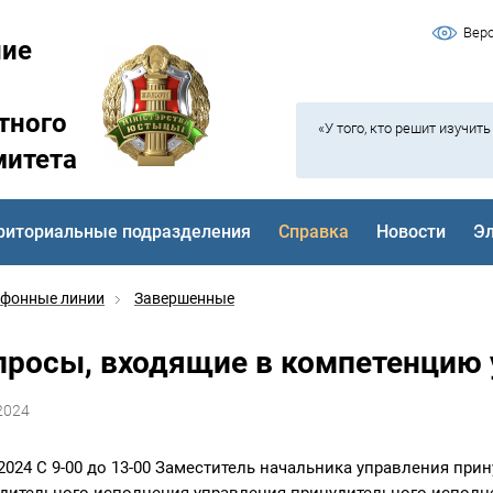
Вер
ние
тного
«У того, кто решит изучит
митета
риториальные подразделения
Справка
Новости
Э
ефонные линии
Завершенные
просы, входящие в компетенцию 
2024
.2024 С 9-00 до 13-00 Заместитель начальника управления пр