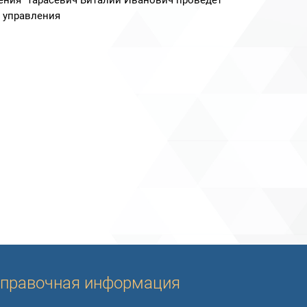
ения Тарасевич Виталий Иванович проведёт
 управления
правочная информация