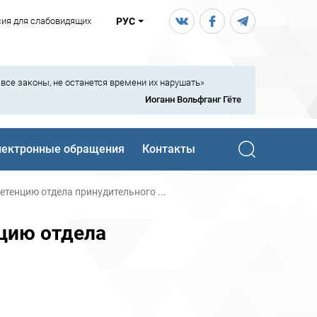
сия для слабовидящих
РУС
ь все законы, не останется времени их нарушать»
Иоганн Вольфганг Гёте
лектронные обращения
Контакты
тенцию отдела принудительного ...
цию отдела