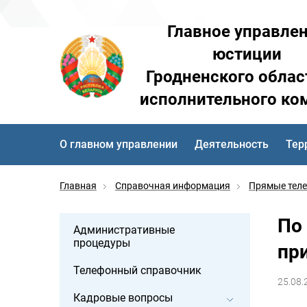
Главное управле
юстиции
Гродненского облас
исполнительного ко
О главном управлении
Деятельность
Тер
Главная
Справочная информация
Прямые тел
По
Административные
процедуры
пр
Телефонный справочник
25.08.
Кадровые вопросы