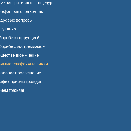
дминистративные процедуры
лефонный справочник
адровые вопросы
ктуально
борьбе с коррупцией
борьбе с экстремизмом
щественное мнение
ямые телефонные линии
авовое просвещение
афик приема граждан
риём граждан