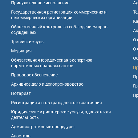
Принудительное исполнение
А
Государственная регистрация коммерческих и
Те
некоммерческих организаций
К
Общественный контроль за соблюдением прав
А
осужденных
О 
Третейские суды
О 
Медиация
Об
Обязательная юридическая экспертиза
нормативных правовых актов
Пр
Правовое обеспечение
Пр
Архивное дело и делопроизводство
Гр
Нотариат
П
Регистрация актов гражданского состояния
Юридические и риэлтерские услуги, адвокатская
деятельность
Административные процедуры
Апостиль