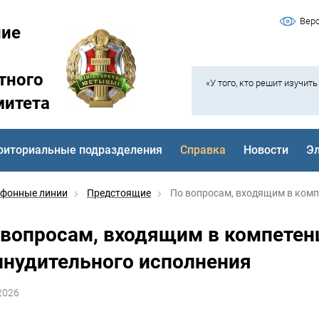
Вер
ние
тного
«У того, кто решит изучит
митета
риториальные подразделения
Справка
Новости
Э
ефонные линии
Предстоящие
По вопросам, входящим в компе
 вопросам, входящим в компетен
инудительного исполнения
2026