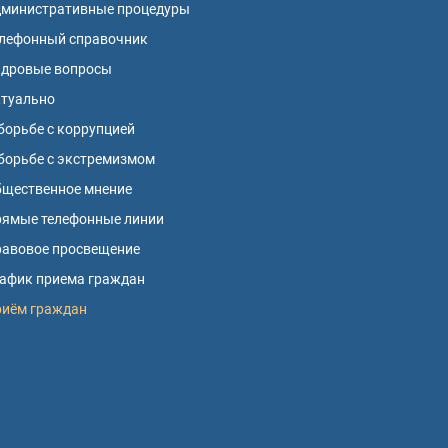
дминистративные процедуры
лефонный справочник
адровые вопросы
ктуально
борьбе с коррупцией
борьбе с экстремизмом
щественное мнение
ямые телефонные линии
авовое просвещение
афик приема граждан
риём граждан