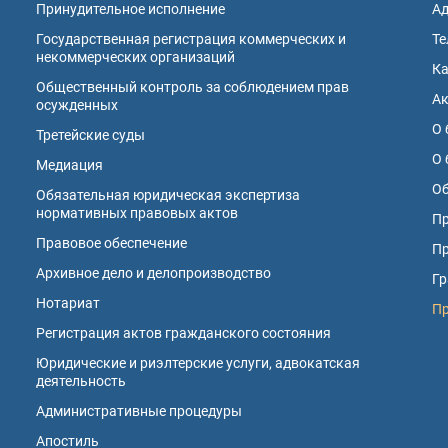
Принудительное исполнение
А
Государственная регистрация коммерческих и
Те
некоммерческих организаций
К
Общественный контроль за соблюдением прав
А
осужденных
О 
Третейские суды
О 
Медиация
Об
Обязательная юридическая экспертиза
нормативных правовых актов
Пр
Правовое обеспечение
Пр
Архивное дело и делопроизводство
Гр
Нотариат
П
Регистрация актов гражданского состояния
Юридические и риэлтерские услуги, адвокатская
деятельность
Административные процедуры
Апостиль