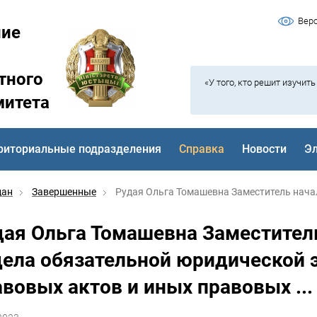
Вер
ние
тного
«У того, кто решит изучит
митета
риториальные подразделения
Справка
Новости
Э
дан
Завершенные
Рудая Ольга Томашевна Заместитель начал
дая Ольга Томашевна Заместитель
дела обязательной юридической
вовых актов и иных правовых ...