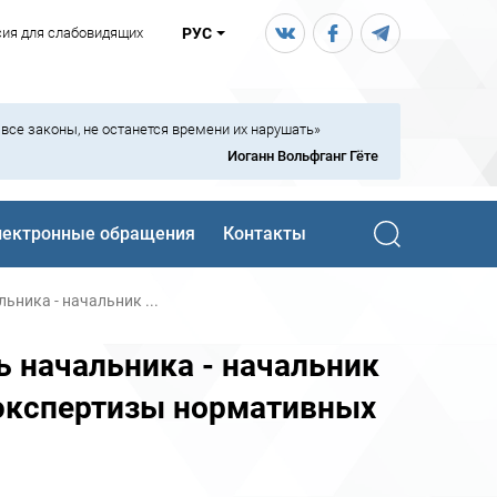
сия для слабовидящих
РУС
ь все законы, не останется времени их нарушать»
Иоганн Вольфганг Гёте
лектронные обращения
Контакты
ьника - начальник ...
 начальника - начальник
 экспертизы нормативных