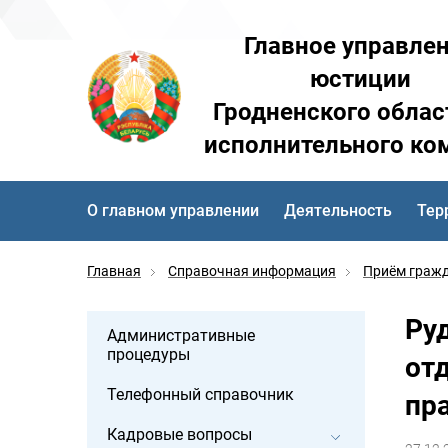
Главное управле
юстиции
Гродненского облас
исполнительного ко
О главном управлении
Деятельность
Тер
Главная
Справочная информация
Приём граж
Ру
Административные
процедуры
от
Телефонный справочник
пра
Кадровые вопросы