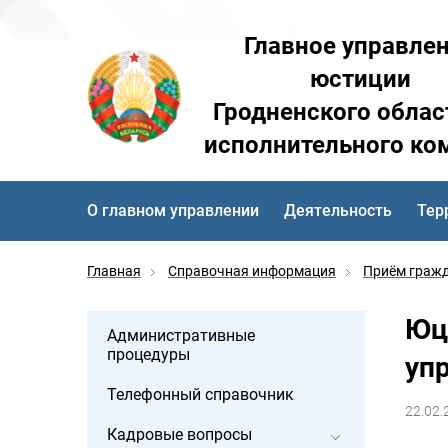
Главное управле
юстиции
Гродненского облас
исполнительного ко
О главном управлении
Деятельность
Тер
Главная
Справочная информация
Приём граж
Юц
Административные
процедуры
уп
Телефонный справочник
22.02.
Кадровые вопросы