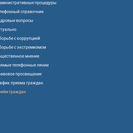
дминистративные процедуры
лефонный справочник
адровые вопросы
ктуально
борьбе с коррупцией
борьбе с экстремизмом
щественное мнение
ямые телефонные линии
авовое просвещение
афик приема граждан
риём граждан