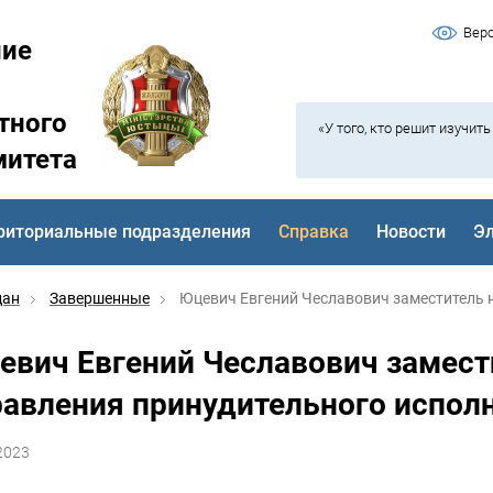
Вер
ние
тного
«У того, кто решит изучит
митета
риториальные подразделения
Справка
Новости
Э
дан
Завершенные
Юцевич Евгений Чеславович заместитель н
евич Евгений Чеславович замест
равления принудительного испол
2023