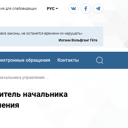
сия для слабовидящих
РУС
ь все законы, не останется времени их нарушать»
Иоганн Вольфганг Гёте
лектронные обращения
Контакты
ачальника управления ...
итель начальника
нения