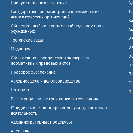
Принудительное исполнение
А
Государственная регистрация коммерческих и
Те
некоммерческих организаций
К
Общественный контроль за соблюдением прав
А
осужденных
О 
Третейские суды
О 
Медиация
Об
Обязательная юридическая экспертиза
нормативных правовых актов
Пр
Правовое обеспечение
Пр
Архивное дело и делопроизводство
Гр
Нотариат
П
Регистрация актов гражданского состояния
Юридические и риэлтерские услуги, адвокатская
деятельность
Административные процедуры
Апостиль